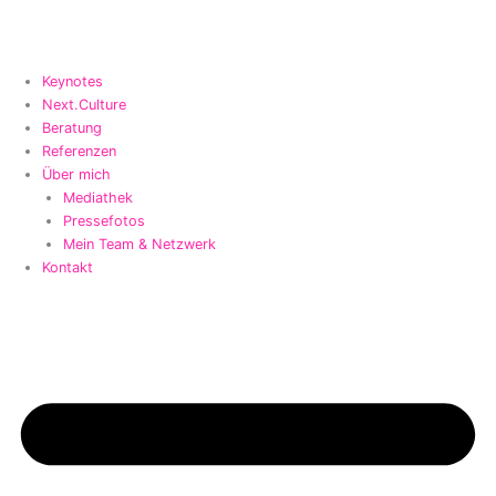
Zum
Inhalt
springen
Keynotes
Next.Culture
Beratung
Referenzen
Über mich
Mediathek
Pressefotos
Mein Team & Netzwerk
Kontakt