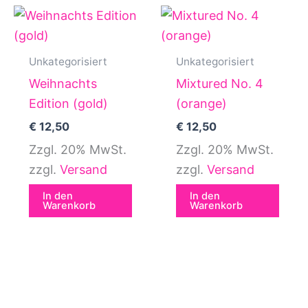
wer
Unkategorisiert
Unkategorisiert
Weihnachts
Mixtured No. 4
Edition (gold)
(orange)
€
12,50
€
12,50
Zzgl. 20% MwSt.
Zzgl. 20% MwSt.
zzgl.
Versand
zzgl.
Versand
In den
In den
Warenkorb
Warenkorb