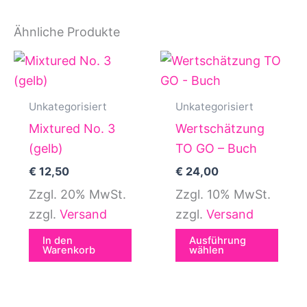
Ähnliche Produkte
Dies
Prod
weis
Unkategorisiert
Unkategorisiert
mehr
Mixtured No. 3
Wertschätzung
Vari
(gelb)
TO GO – Buch
auf.
€
12,50
€
24,00
Die
Zzgl. 20% MwSt.
Zzgl. 10% MwSt.
Opti
zzgl.
Versand
zzgl.
Versand
kön
auf
In den
Ausführung
Warenkorb
wählen
der
Prod
gewä