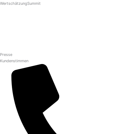
WertschätzungSummit
HumanEmpowerment
Keynote
Workshops
Shop
Profil
Presse
Kundenstimmen