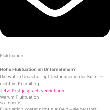
Fluktuation
stoppen.
Hohe Fluktuation im Unternehmen?
Die wahre Ursache liegt fast immer in der Kultur –
nicht im Recruiting.
Jetzt Erstgespräch vereinbaren
Warum Fluktuation
so teuer ist
Fluktuation kostet nicht nur Geld – sie zerstört