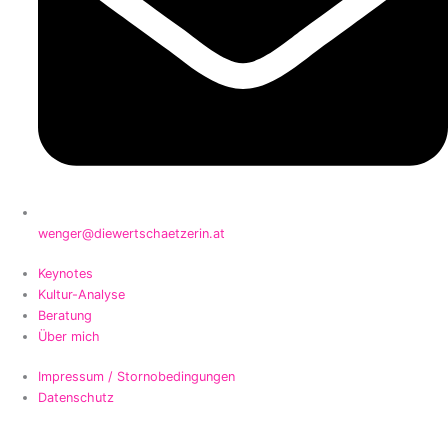
wenger@diewertschaetzerin.at
Keynotes
Kultur-Analyse
Beratung
Über mich
Impressum / Stornobedingungen
Datenschutz